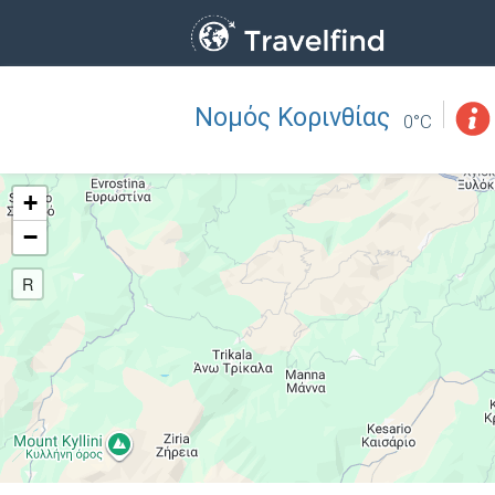
Νομός Κορινθίας
Επάγγελμα
ΒΡΕΙΤΕ
0°C
ΒΡΕΙΤΕ ΚΟΝΤΑ ΣΑΣ
+
−
R