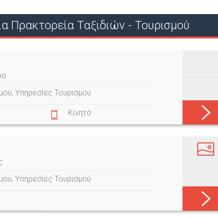
Ο
α Πρακτορεία Ταξιδιών - Τουρισμού
Ύ
ρο
σμού
,
Υπηρεσίες Τουρισμού
Κινητό
ς
σμού
,
Υπηρεσίες Τουρισμού